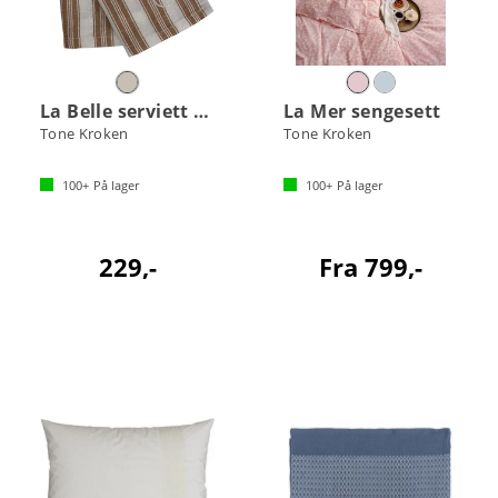
La Belle serviett 2pk
La Mer sengesett
Tone Kroken
Tone Kroken
100+
På lager
100+
På lager
229,-
Fra 799,-