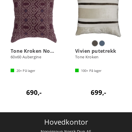
Tone Kroken Nomad putetrekk
Vivien putetrekk
60x60 Aubergine
Tone Kroken
20+
På lager
100+
På lager
690,-
699,-
Hovedkontor
Norvigroup Norsk Dun AS