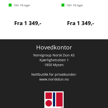
100+
På lager
100+
På lager
Fra 1 349,-
Fra 1 349,-
Hovedkontor
Norvigroup Norsk Dun AS
Kjærlighetsstien 1
1850 Mysen
Nettbutikk for privatkunder:
www.norskdun.no