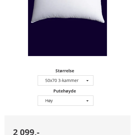
Størrelse
50x70 3-kammer
Putehøyde
Høy
2 099,-