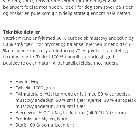
samtidig som ytterkamrene sørger for en behagelig og
balansert følelse mot huden. Ideell for deg som sover på siden
og ønsker en pute som gir tydelig støtte gjennom hele natten.
Tekniske detaljer
Ytterkamrene er fylt med 50 % europeisk muscovy andedun og
50 % små fjær – for mykhet og balanse. Kjernen inneholder 30
% europeisk muscovy andedun og 70 % fjær for stabilitet og
formfast støtte. Trekk i 100 % bomullscambric gir god
pusteevne og en naturlig, behagelig følelse mot huden.
Høyde: Høy
Fyllvekt: 1000 gram
Fyllmateriale: Ytterkamrene er fylt med 50 % europeisk
muscovy andedun, 50 % små fjær. Kjerne: 30 % europeisk
muscovy andedun, 70 % små fjær
Bæreevne: 500 CUIN (ytterkammer) 400 CUIN (kjerne)
Produksjon: Mysen, Norge
Stoff: 100 % bomullscambric