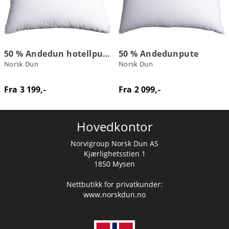
50 % Andedun hotellpute
50 % Andedunpute
Norsk Dun
Norsk Dun
Fra 3 199,-
Fra 2 099,-
Hovedkontor
Norvigroup Norsk Dun AS
Kjærlighetsstien 1
1850 Mysen
Nettbutikk for privatkunder:
www.norskdun.no