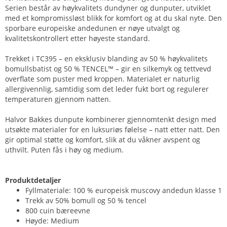
Serien består av høykvalitets dundyner og dunputer, utviklet
med et kompromissløst blikk for komfort og at du skal nyte. Den
sporbare europeiske andedunen er nøye utvalgt og
kvalitetskontrollert etter høyeste standard.
Trekket i TC395 – en eksklusiv blanding av 50 % høykvalitets
bomullsbatist og 50 % TENCEL™ – gir en silkemyk og tettvevd
overflate som puster med kroppen. Materialet er naturlig
allergivennlig, samtidig som det leder fukt bort og regulerer
temperaturen gjennom natten.
Halvor Bakkes dunpute kombinerer gjennomtenkt design med
utsøkte materialer for en luksuriøs følelse – natt etter natt. Den
gir optimal støtte og komfort, slik at du våkner avspent og
uthvilt. Puten fås i høy og medium.
Produktdetaljer
Fyllmateriale: 100 % europeisk muscovy andedun klasse 1
Trekk av 50% bomull og 50 % tencel
800 cuin bæreevne
Høyde: Medium