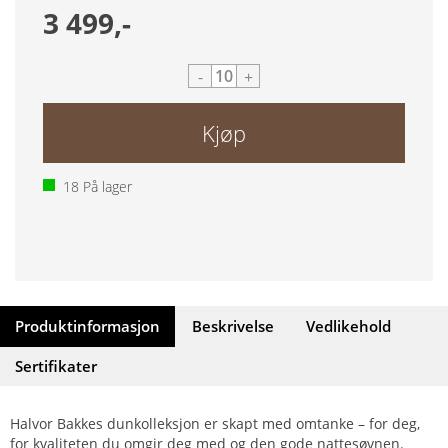
3 499,-
-
+
Kjøp
18
På lager
Produktinformasjon
Beskrivelse
Vedlikehold
Sertifikater
Halvor Bakkes dunkolleksjon er skapt med omtanke – for deg,
for kvaliteten du omgir deg med og den gode nattesøvnen.