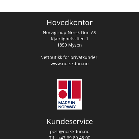
Hovedkontor
Norvigroup Norsk Dun AS
Kjærlighetsstien 1
1850 Mysen
Nettbutikk for privatkunder:
www.norskdun.no
Kundeservice
post@norskdun.no
Tlf.: +47 69 89 43 00