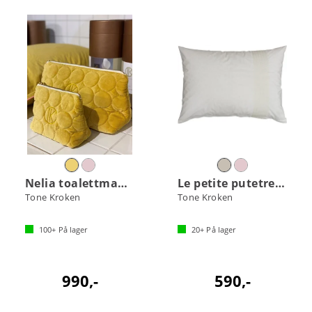
Nelia toalettmappe sett
Le petite putetrekk
Tone Kroken
Tone Kroken
100+
På lager
20+
På lager
990,-
590,-