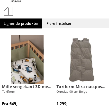
Lignende produkter
Flere fristelser
Mille sengekant 3D mesh
Turiform Mira nattpose i dun
Turiform
Onesize 90 cm Beige
Fra 649,-
1 299,-