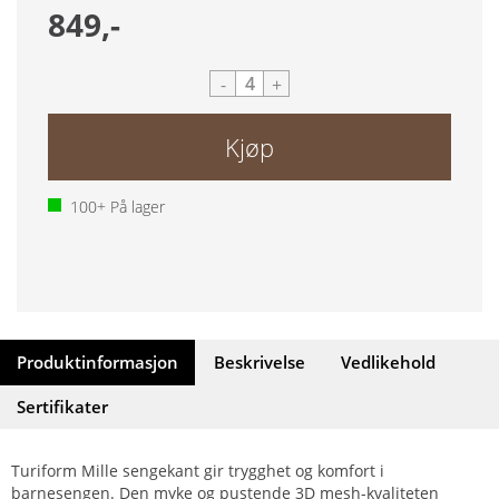
849,-
-
+
Kjøp
100+
På lager
Produktinformasjon
Beskrivelse
Vedlikehold
Sertifikater
Turiform Mille sengekant gir trygghet og komfort i
barnesengen. Den myke og pustende 3D mesh-kvaliteten