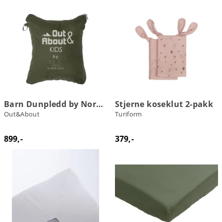
Barn Dunpledd by Norsk Dun
Stjerne koseklut 2-pakk
Out&About
Turiform
899,-
379,-