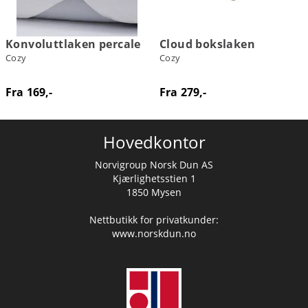
Konvoluttlaken percale
Cloud bokslaken
Cozy
Cozy
Fra 169,-
Fra 279,-
Hovedkontor
Norvigroup Norsk Dun AS
Kjærlighetsstien 1
1850 Mysen
Nettbutikk for privatkunder:
www.norskdun.no