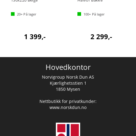
130x220 Beige
Halvor Bakke
20+
På lager
100+
På lager
1 399,-
2 299,-
Hovedkontor
Norvigroup Norsk Dun AS
Kjærlighetsstien 1
1850 Mysen
Nettbutikk for privatkunder:
www.norskdun.no