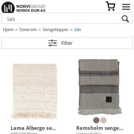
Hjem
>
Soverom
>
Sengetepper
>
Lin
Filter
Lama Albergo sengeteppe i bomull/lin
Ramsholm sengeteppe