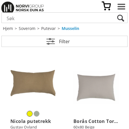
Hjem
>
Soverom
>
Putevar
>
Musselin
Filter
Nicola putetrekk
Borås Cotton Torino putetrekk
Gustav Ovland
60x80 Beige