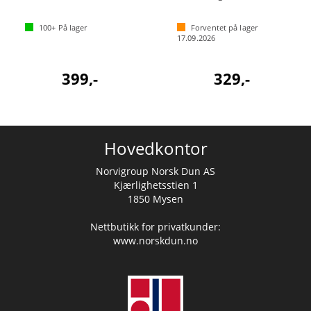
100+
På lager
Forventet på lager
17.09.2026
399,-
329,-
Hovedkontor
Norvigroup Norsk Dun AS
Kjærlighetsstien 1
1850 Mysen
Nettbutikk for privatkunder:
www.norskdun.no