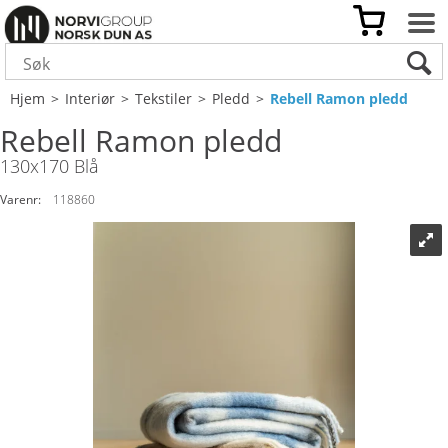
Hjem
>
Interiør
>
Tekstiler
>
Pledd
>
Rebell Ramon pledd
Rebell Ramon pledd
130x170 Blå
Varenr:
118860