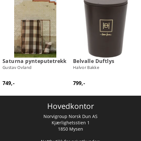
Saturna pynteputetrekk
Belvalle Duftlys
Gustav Ovland
Halvor Bakke
749,-
799,-
Hovedkontor
Norvigroup Norsk Dun AS
Kjærlighetsstien 1
1850 Mysen