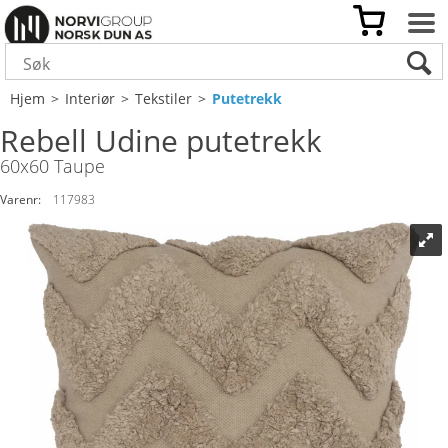
Hjem
>
Interiør
>
Tekstiler
>
Putetrekk
Rebell Udine putetrekk
60x60 Taupe
Varenr:
117983