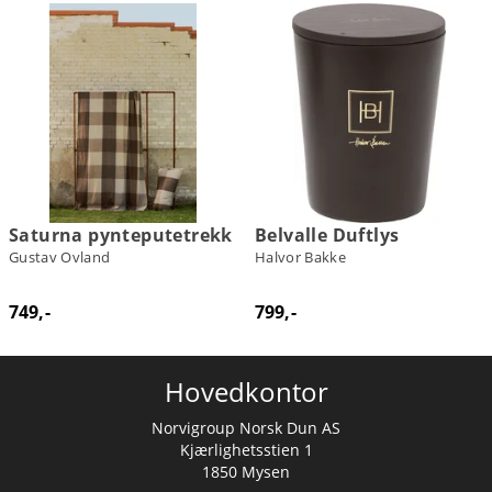
Saturna pynteputetrekk
Belvalle Duftlys
Gustav Ovland
Halvor Bakke
749,-
799,-
Hovedkontor
Norvigroup Norsk Dun AS
Kjærlighetsstien 1
1850 Mysen