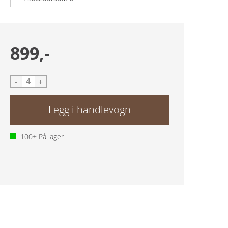
899,-
-
+
100+
På lager