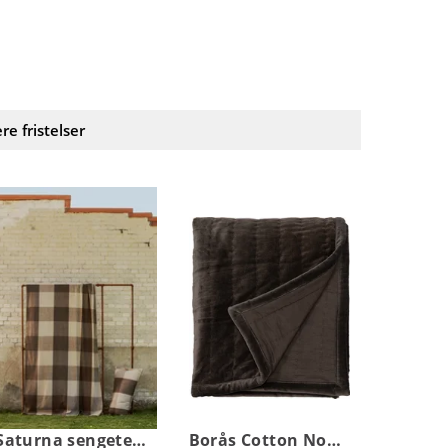
ere fristelser
Saturna sengeteppe
Borås Cotton Noor sengeteppe