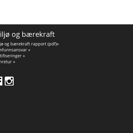
iljø og bærekraft
jø og bærekraft rapport (pdf)»
mfunnsansvar »
tifiseringer »
retur »