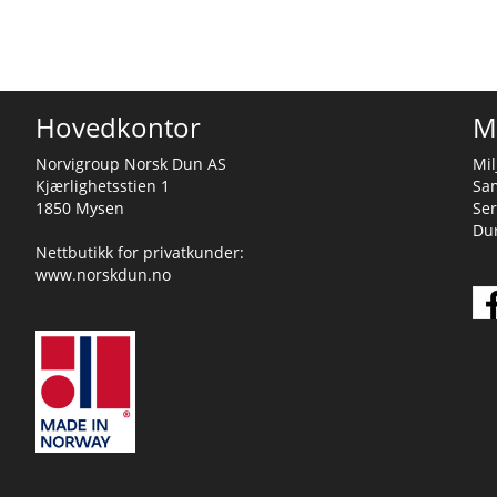
Hovedkontor
M
Norvigroup Norsk Dun AS
Mil
Kjærlighetsstien 1
Sa
1850 Mysen
Ser
Dun
Nettbutikk for privatkunder:
www.norskdun.no