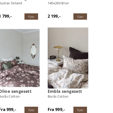
Gustav Ovland
140x260 Brun
1 799,-
2 199,-
Kjøp
Kjøp
Oline sengesett
Embla sengesett
Borås Cotton
Borås Cotton
Fra 999,-
Fra 999,-
Kjøp
Kjøp