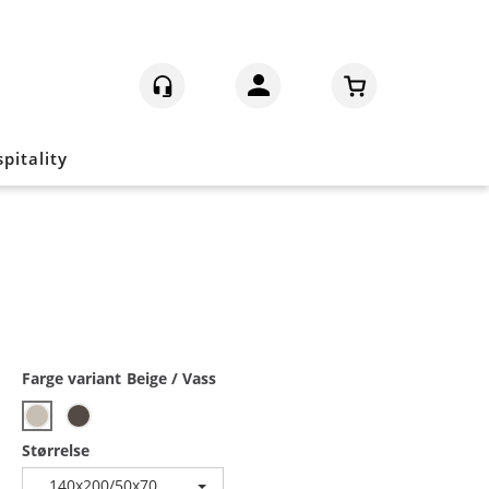
Logg inn
pitality
Farge variant
Beige / Vass
Størrelse
140x200/50x70