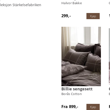
Halvor Bakke
leksjon Stärkelsefabriken
299,-
Kjøp
Billie sengesett
Borås Cotton
Fra 899,-
Kjøp