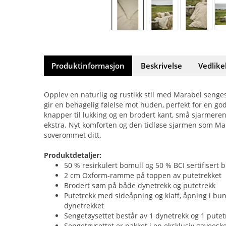
Produktinformasjon
Beskrivelse
Vedlike
Opplev en naturlig og rustikk stil med Marabel senges
gir en behagelig følelse mot huden, perfekt for en go
knapper til lukking og en brodert kant, små sjarmerend
ekstra. Nyt komforten og den tidløse sjarmen som Mar
soverommet ditt.
Produktdetaljer:
50 % resirkulert bomull og 50 % BCI sertifisert b
2 cm Oxform-ramme på toppen av putetrekket
Brodert søm på både dynetrekk og putetrekk
Putetrekk med sideåpning og klaff, åpning i b
dynetrekket
Sengetøysettet består av 1 dynetrekk og 1 putet
Sengetøysettet er pakket i en eksklusiv gaveesk