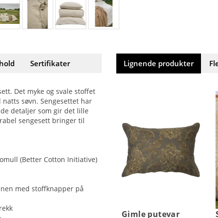
hold
Sertifikater
Lignende produkter
Fl
ett. Det myke og svale stoffet
d natts søvn. Sengesettet har
e detaljer som gir det lille
abel sengesett bringer til
omull (Better Cotton Initiative)
unnen med stoffknapper på
rekk
Gimle putevar
e