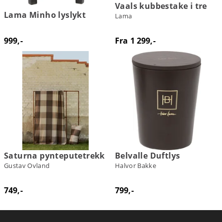
Vaals kubbestake i tre
Lama Minho lyslykt
Lama
999,-
Fra 1 299,-
Saturna pynteputetrekk
Belvalle Duftlys
Gustav Ovland
Halvor Bakke
749,-
799,-