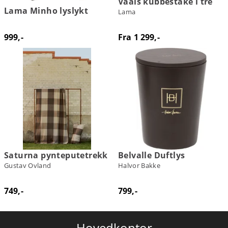
Vaals kubbestake i tre
Lama Minho lyslykt
Lama
999,-
Fra 1 299,-
Saturna pynteputetrekk
Belvalle Duftlys
Gustav Ovland
Halvor Bakke
749,-
799,-
Hovedkontor