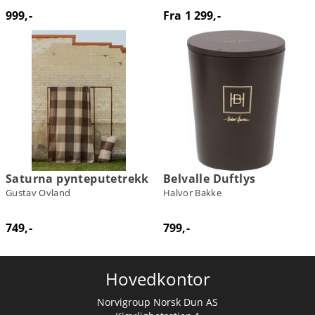
999,-
Fra 1 299,-
Saturna pynteputetrekk
Belvalle Duftlys
Gustav Ovland
Halvor Bakke
749,-
799,-
Hovedkontor
Norvigroup Norsk Dun AS