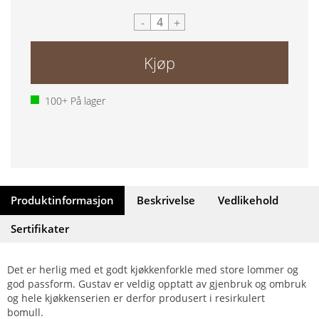
-
+
Kjøp
100+
På lager
Produktinformasjon
Beskrivelse
Vedlikehold
Sertifikater
Det er herlig med et godt kjøkkenforkle med store lommer og
god passform. Gustav er veldig opptatt av gjenbruk og ombruk
og hele kjøkkenserien er derfor produsert i resirkulert
bomull.