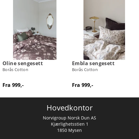
Oline sengesett
Embla sengesett
Borås Cotton
Borås Cotton
Fra 999,-
Fra 999,-
Hovedkontor
Norvigroup Norsk Dun AS
Kjærlighetsstien 1
1850 Mysen