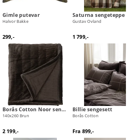
Gimle putevar
Saturna sengeteppe
Halvor Bakke
Gustav Ovland
299,-
1 799,-
Borås Cotton Noor sengeteppe
Billie sengesett
140x260 Brun
Borås Cotton
2 199,-
Fra 899,-