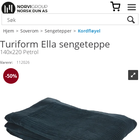
Hjem
>
Soverom
>
Sengetepper
>
Kordfløyel
Turiform Ella sengeteppe
140x220 Petrol
Varenr:
112026
50%