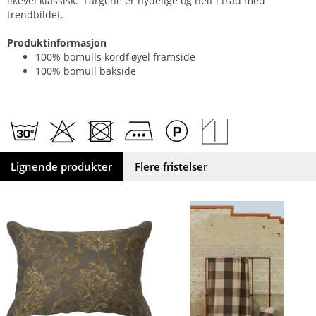
likevel klassisk. Fargene er nydelige og helt i tråd med
trendbildet.
Produktinformasjon
100% bomulls kordfløyel framside
100% bomull bakside
Lignende produkter
Flere fristelser