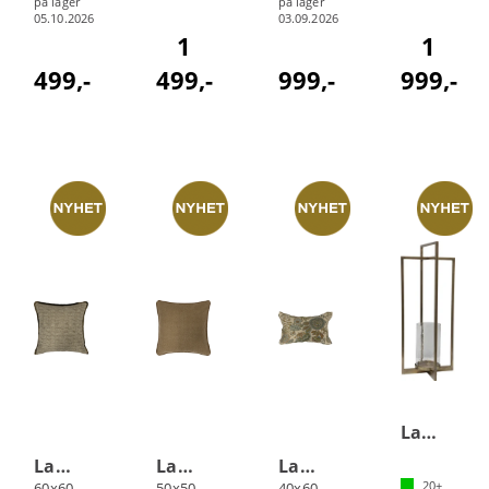
på lager
på lager
05.10.2026
03.09.2026
1
1
499,-
499,-
999,-
999,-
Lama Peneda lyslykt
Lama Porto putetrekk
Lama Beja putetrekk
Lama Evora putetrekk
20+
60x60 Brun
50x50 Kamel
40x60 Petrol