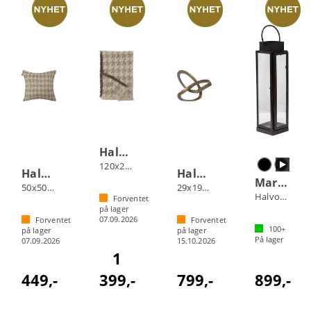
Halvor Bakke Zayla pledd
120x200 Beige
Halvor Bakke Zayla putetrekk
Halvor Bakke Blommenholm skulptur
Marmi lanterne innendørs
50x50 Beige
29x19x30 Messing
Halvor Bakke
Forventet
på lager
07.09.2026
Forventet
Forventet
100+
på lager
på lager
På lager
07.09.2026
15.10.2026
1
449,-
399,-
799,-
899,-