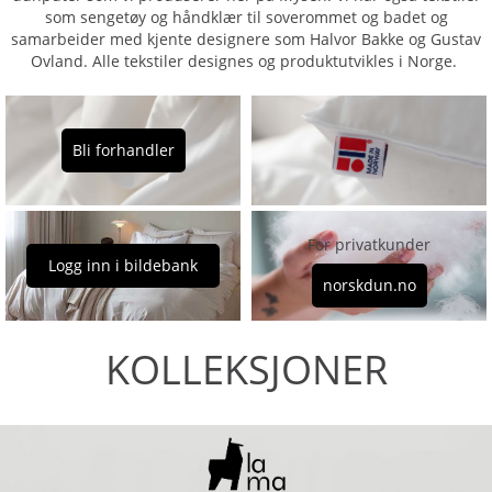
som sengetøy og håndklær til soverommet og badet og
samarbeider med kjente designere som Halvor Bakke og Gustav
Ovland. Alle tekstiler designes og produktutvikles i Norge.
Bli forhandler
For privatkunder
Logg inn i bildebank
norskdun.no
KOLLEKSJONER