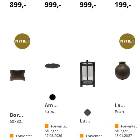
899,-
999,-
999,-
199,-
Amadora fat
Lama Ovar vase
Lama
Brun
Borås Cotton Noor putetrekk
Lama Minho lyslykt
60x80 Brun
Forventet
Forventet
på lager
på lager
17.08.2026
15.01.2027
Forventet
Forventet