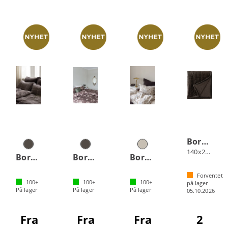
Borås Cotton Noor sengeteppe
140x260 Brun
Borås Cotton Billie sengesett
Borås Cotton Oline sengesett
Borås Cotton Embla sengesett
Forventet
100+
100+
100+
på lager
På lager
På lager
På lager
05.10.2026
Fra
Fra
Fra
2