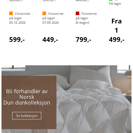
På lager
Forventet
Forventet
Forventet
på lager
på lager
på lager
Fra
05.10.2026
07.09.2026
(
0
dager)
1
599,-
449,-
799,-
499,-
Bli forhandler av
Norsk
Dun dunkolleksjon
Se kolleksjon