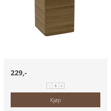
229,-
-
+
Kjøp