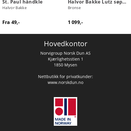
St. Paul håndkle
Halvor Bakke Lutz søppelbøtte
Halvor Bakke
Bronse
Fra 49,-
1 099,-
Hovedkontor
Norvigroup Norsk Dun AS
Kjærlighetsstien 1
1850 Mysen
Nettbutikk for privatkunder:
www.norskdun.no