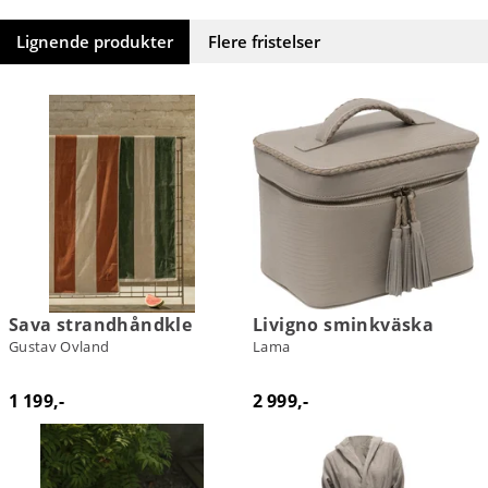
Lignende produkter
Flere fristelser
Sava strandhåndkle
Livigno sminkväska
Gustav Ovland
Lama
1 199,-
2 999,-