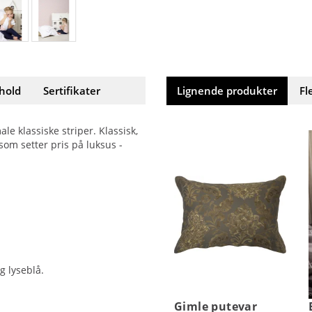
hold
Sertifikater
Lignende produkter
Fl
e klassiske striper. Klassisk,
 som setter pris på luksus -
g lyseblå.
Gimle putevar