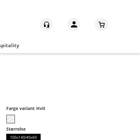
Logg inn
pitality
Farge variant
Hvit
Størrelse
100x140/40x60