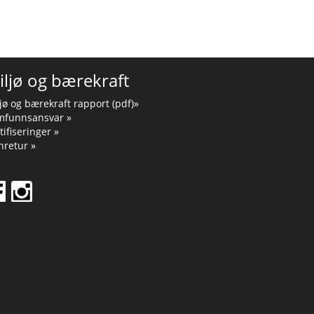
iljø og bærekraft
jø og bærekraft rapport (pdf)»
mfunnsansvar »
tifiseringer »
retur »