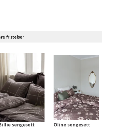
ere fristelser
Billie sengesett
Oline sengesett