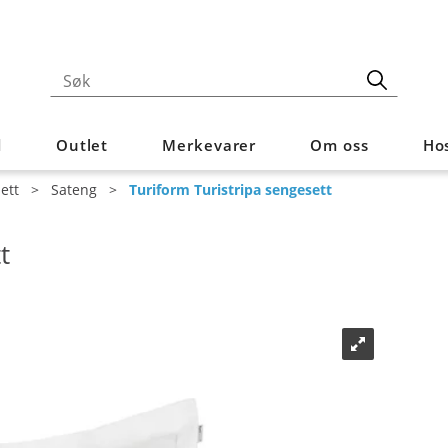
d
Outlet
Merkevarer
Om oss
Hos
ett
>
Sateng
>
Turiform Turistripa sengesett
t