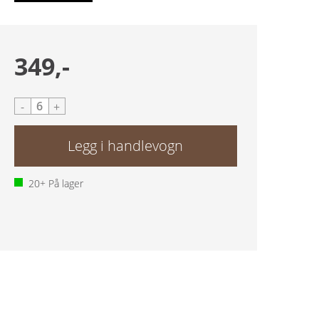
349,-
-
+
20+
På lager