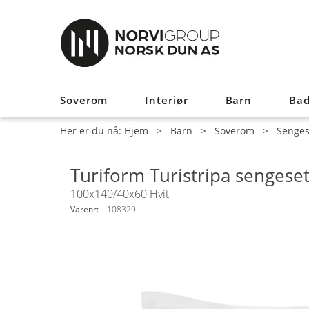
Soverom
Interiør
Barn
Ba
Her er du nå:
Hjem
>
Barn
>
Soverom
>
Senges
Turiform Turistripa sengeset
100x140/40x60 Hvit
Varenr:
108329