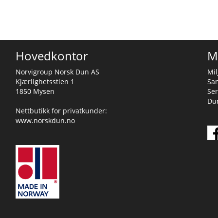
Hovedkontor
M
Norvigroup Norsk Dun AS
Mil
Kjærlighetsstien 1
Sa
1850 Mysen
Ser
Dun
Nettbutikk for privatkunder:
www.norskdun.no