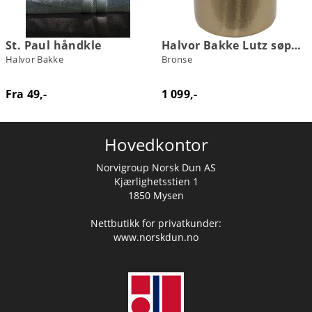
St. Paul håndkle
Halvor Bakke Lutz søppelbøtte
Halvor Bakke
Bronse
Fra 49,-
1 099,-
Hovedkontor
Norvigroup Norsk Dun AS
Kjærlighetsstien 1
1850 Mysen
Nettbutikk for privatkunder:
www.norskdun.no