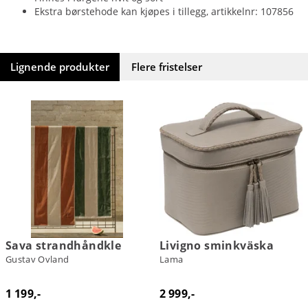
Ekstra børstehode kan kjøpes i tillegg, artikkelnr: 107856
Lignende produkter
Flere fristelser
Sava strandhåndkle
Livigno sminkväska
Gustav Ovland
Lama
1 199,-
2 999,-