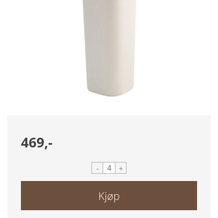
469,-
-
+
Kjøp