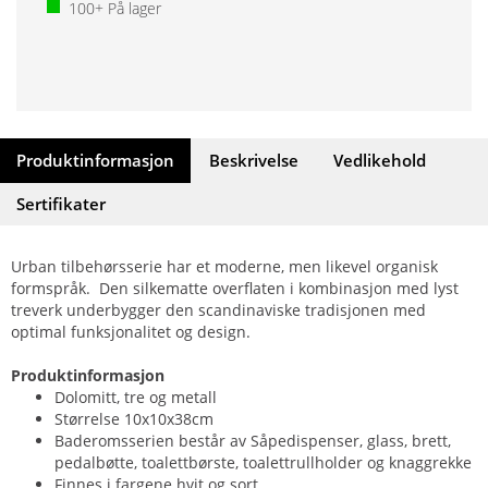
100+
På lager
Produktinformasjon
Beskrivelse
Vedlikehold
Sertifikater
Urban tilbehørsserie har et moderne, men likevel organisk
formspråk. Den silkematte overflaten i kombinasjon med lyst
treverk underbygger den scandinaviske tradisjonen med
optimal funksjonalitet og design.
Produktinformasjon
Dolomitt, tre og metall
Størrelse 10x10x38cm
Baderomsserien består av Såpedispenser, glass, brett,
pedalbøtte, toalettbørste, toalettrullholder og knaggrekke
Finnes i fargene hvit og sort