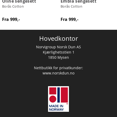
Oline sengesett
Embla sengesett
Borås Cotton
Borås Cotton
Fra 999,-
Fra 999,-
Hovedkontor
Norvigroup Norsk Dun AS
Kjærlighetsstien 1
1850 Mysen
Nettbutikk for privatkunder:
www.norskdun.no