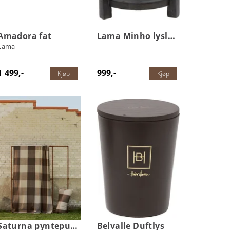
Amadora fat
Lama Minho lyslykt
Lama
1 499,-
999,-
Kjøp
Kjøp
Saturna pynteputetrekk
Belvalle Duftlys