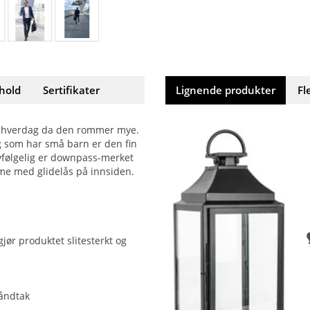
hold
Sertifikater
Lignende produkter
Fl
il hverdag da den rommer mye.
deg som har små barn er den fin
vfølgelig er downpass-merket
me med glidelås på innsiden.
jør produktet slitesterkt og
åndtak