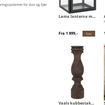
ringssystemet for dun og fjær
Lama lanterne metall
Fra 1 999,-
Kjøp
Vaals kubbestake i tre