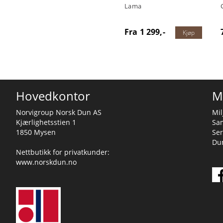
Lama
Fra 1 299,-
Kjøp
Hovedkontor
M
Norvigroup Norsk Dun AS
Mil
Kjærlighetsstien 1
Sa
1850 Mysen
Ser
Dun
Nettbutikk for privatkunder:
www.norskdun.no