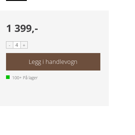
1 399,-
-
+
100+
På lager