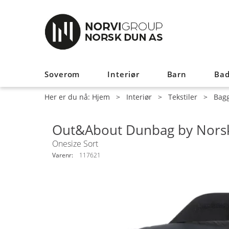
Soverom
Interiør
Barn
Ba
Her er du nå:
Hjem
>
Interiør
>
Tekstiler
>
Bagg
Out&About Dunbag by Nors
Onesize Sort
Varenr:
117621