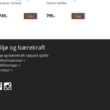
Gustav Ovland
Halvor Bakke
749,-
799,-
Kjøp
Kjøp
iljø og bærekraft
jø og bærekraft rapport (pdf)»
mfunnsansvar »
tifiseringer »
retur »