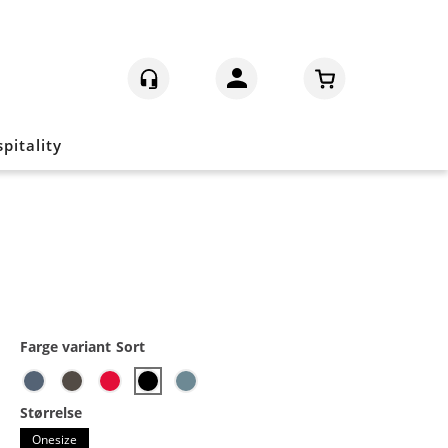
Logg inn
pitality
Farge variant
Sort
Størrelse
Onesize