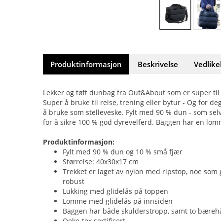
Produktinformasjon
Beskrivelse
Vedlike
Lekker og tøff dunbag fra Out&About som er super t
Super å bruke til reise, trening eller bytur - Og for 
å bruke som stelleveske. Fylt med 90 % dun - som sel
for å sikre 100 % god dyrevelferd. Baggen har en lom
Produktinformasjon:
Fylt med 90 % dun og 10 % små fjær
Størrelse: 40x30x17 cm
Trekket er laget av nylon med ripstop, noe som g
robust
Lukking med glidelås på toppen
Lomme med glidelås på innsiden
Baggen har både skulderstropp, samt to bæreh
Oeko-tex sertifisert