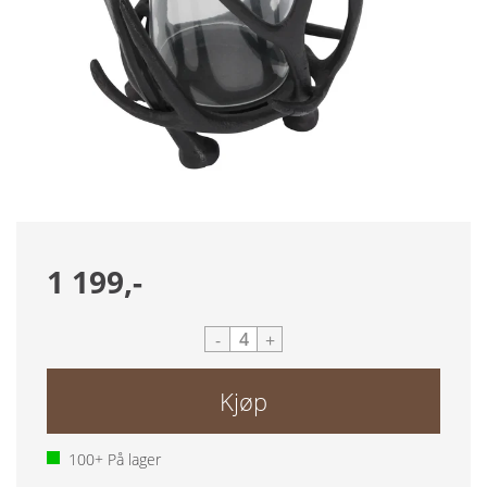
1 199,-
-
+
Kjøp
100+
På lager