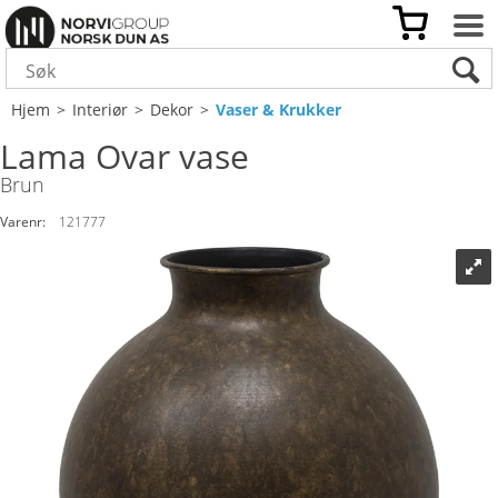
Hjem
>
Interiør
>
Dekor
>
Vaser & Krukker
Lama Ovar vase
Brun
Varenr:
121777