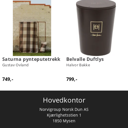
Saturna pynteputetrekk
Belvalle Duftlys
Gustav Ovland
Halvor Bakke
749,-
799,-
Hovedkontor
Norvigroup Norsk Dun AS
Kjærlighetsstien 1
1850 Mysen