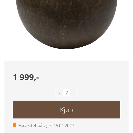
1 999,-
-
+
Kjøp
Forventet på lager
15.01.2027