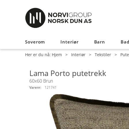
Soverom
Interiør
Barn
Ba
Her er du nå:
Hjem
>
Interiør
>
Tekstiler
>
Pute
Lama Porto putetrekk
60x60 Brun
Varenr:
121741