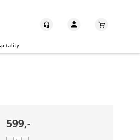
Logg inn
pitality
599,-