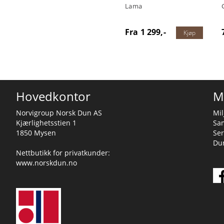
Lama
Fra 1 299,-
Kjøp
Hovedkontor
M
Norvigroup Norsk Dun AS
Mil
Kjærlighetsstien 1
Sa
1850 Mysen
Ser
Dun
Nettbutikk for privatkunder:
www.norskdun.no