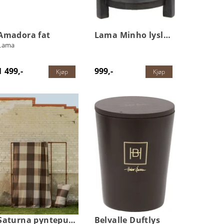
Amadora fat
Lama Minho lyslykt
Lama
1 499,-
999,-
Kjøp
Kjøp
Saturna pynteputetrekk
Belvalle Duftlys