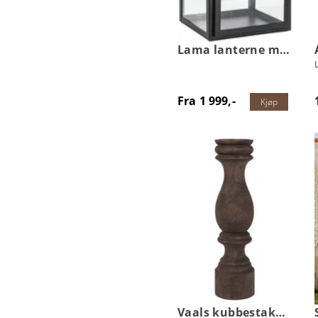
Lama lanterne metall
Fra 1 999,-
Kjøp
Vaals kubbestake i tre