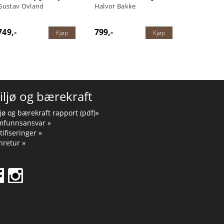
Gustav Ovland
Halvor Bakke
749,-
799,-
Kjøp
Kjøp
iljø og bærekraft
jø og bærekraft rapport (pdf)»
mfunnsansvar »
tifiseringer »
retur »