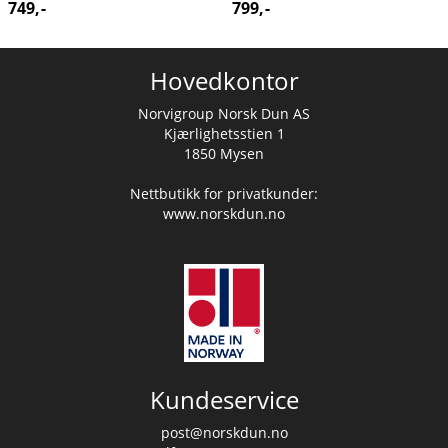
749,-
799,-
Hovedkontor
Norvigroup Norsk Dun AS
Kjærlighetsstien 1
1850 Mysen
Nettbutikk for privatkunder:
www.norskdun.no
Kundeservice
post@norskdun.no