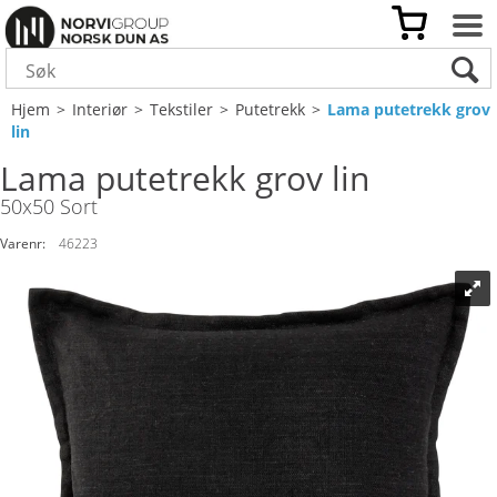
Hjem
>
Interiør
>
Tekstiler
>
Putetrekk
>
Lama putetrekk grov
lin
Lama putetrekk grov lin
50x50 Sort
Varenr:
46223