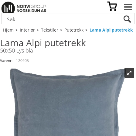
Hjem
>
Interiør
>
Tekstiler
>
Putetrekk
>
Lama Alpi putetrekk
Lama Alpi putetrekk
50x50 Lys blå
Varenr:
120605