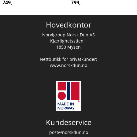
749,-
799,-
Hovedkontor
Norvigroup Norsk Dun AS
Kjærlighetsstien 1
1850 Mysen
Nettbutikk for privatkunder:
www.norskdun.no
Kundeservice
post@norskdun.no