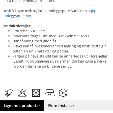
lett å matche med andre puter.
Husk å kjøpe myk og luftig innleggspute 50x50 cm.
Kjøp
innleggspute her
.
Produktdetaljer:
Størrelse: 50x50 cm
Innerpute følger ikke med. Artikkelnr: 116593
Bunnåpning med glidelås
Fløyel kan få pressmerker ved lagring og bruk, dette gir
puten en unik karakter og patina.
Fargen på fløyelstekstil kan se annerledes ut i forskjellig
lyssetting og omgivelser, skjermen din kan også påvirke
hvordan fargene på bildene ser ut.
Lignende produkter
Flere fristelser