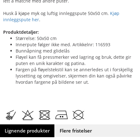
lett å matche med andre puter.
Husk å kjøpe myk og luftig innleggspute 50x50 cm.
Kjøp
innleggspute her
.
Produktdetaljer:
Størrelse: 50x50 cm
Innerpute følger ikke med. Artikkelnr: 116593
Bunnåpning med glidelås
Fløyel kan få pressmerker ved lagring og bruk, dette gir
puten en unik karakter og patina.
Fargen på fløyelstekstil kan se annerledes ut i forskjellig
lyssetting og omgivelser, skjermen din kan også påvirke
hvordan fargene på bildene ser ut.
Lignende produkter
Flere fristelser