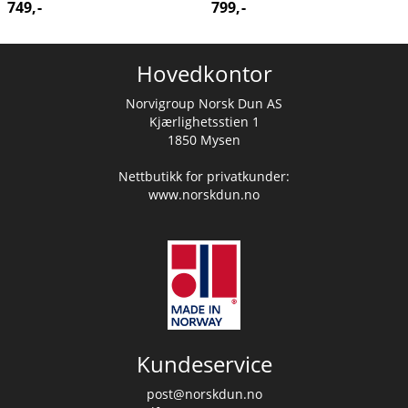
749,-
799,-
Hovedkontor
Norvigroup Norsk Dun AS
Kjærlighetsstien 1
1850 Mysen
Nettbutikk for privatkunder:
www.norskdun.no
Kundeservice
post@norskdun.no