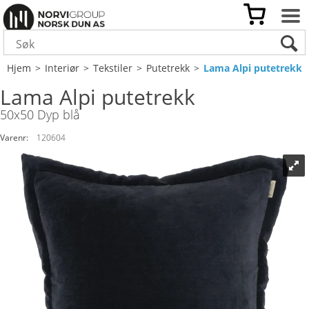
Hjem
>
Interiør
>
Tekstiler
>
Putetrekk
>
Lama Alpi putetrekk
Lama Alpi putetrekk
50x50 Dyp blå
Varenr:
120604