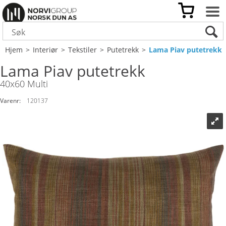
Hjem
>
Interiør
>
Tekstiler
>
Putetrekk
>
Lama Piav putetrekk
Lama Piav putetrekk
40x60 Multi
Varenr:
120137