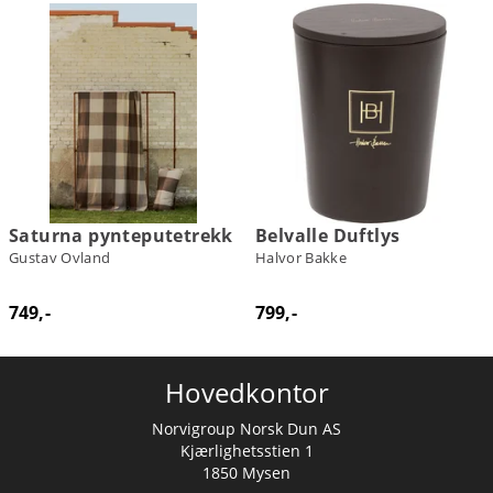
Saturna pynteputetrekk
Belvalle Duftlys
Gustav Ovland
Halvor Bakke
749,-
799,-
Hovedkontor
Norvigroup Norsk Dun AS
Kjærlighetsstien 1
1850 Mysen