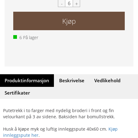
-
+
Kjøp
6
På lager
Produktinformasjon
Beskrivelse
Vedlikehold
Sertifikater
Putetrekk i to farger med nydelig broderi i front og fin
velourkant på 3 av sidene. Baksiden har bomullstrekk.
Husk å kjøpe myk og luftig innleggspute 40x60 cm.
Kjøp
innleggspute her
.