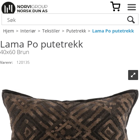
Hjem
>
Interiør
>
Tekstiler
>
Putetrekk
>
Lama Po putetrekk
Lama Po putetrekk
40x60 Brun
Varenr:
120135