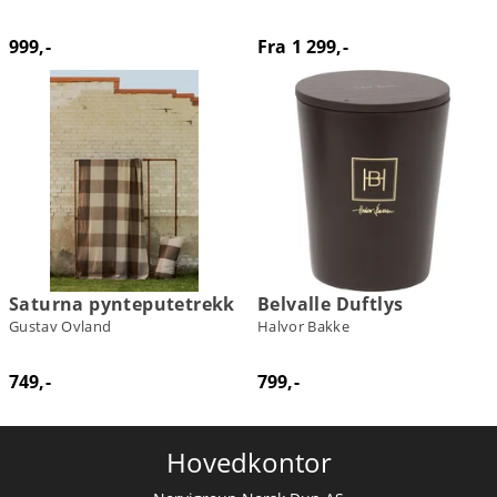
999,-
Fra 1 299,-
Saturna pynteputetrekk
Belvalle Duftlys
Gustav Ovland
Halvor Bakke
749,-
799,-
Hovedkontor