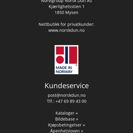
Norvigroup Norsk Dun AS
Kjærlighetsstien 1
1850 Mysen
Nettbutikk for privatkunder:
www.norskdun.no
Kundeservice
post@norskdun.no
Tlf.: +47 69 89 43 00
Kataloger »
Bildebase »
Kjøpsbetingelser »
Åpenhetsloven »