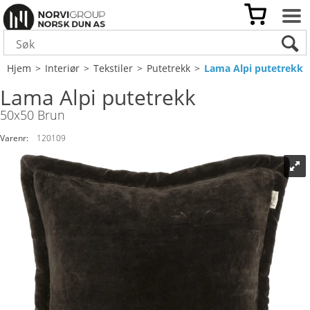
Hjem
>
Interiør
>
Tekstiler
>
Putetrekk
>
Lama Alpi putetrekk
Lama Alpi putetrekk
50x50 Brun
Varenr:
120109