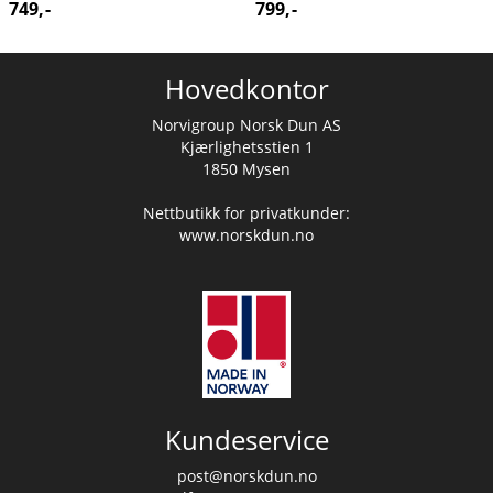
749,-
799,-
Hovedkontor
Norvigroup Norsk Dun AS
Kjærlighetsstien 1
1850 Mysen
Nettbutikk for privatkunder:
www.norskdun.no
Kundeservice
post@norskdun.no