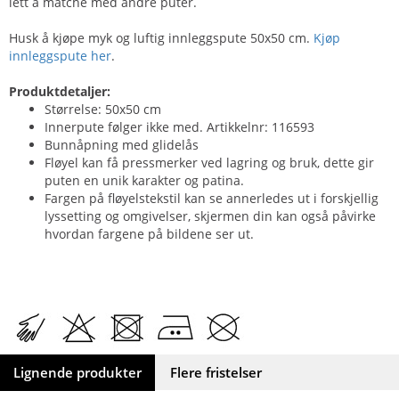
lett å matche med andre puter.
Husk å kjøpe myk og luftig innleggspute 50x50 cm.
Kjøp
innleggspute her
.
Produktdetaljer:
Størrelse: 50x50 cm
Innerpute følger ikke med. Artikkelnr: 116593
Bunnåpning med glidelås
Fløyel kan få pressmerker ved lagring og bruk, dette gir
puten en unik karakter og patina.
Fargen på fløyelstekstil kan se annerledes ut i forskjellig
lyssetting og omgivelser, skjermen din kan også påvirke
hvordan fargene på bildene ser ut.
Lignende produkter
Flere fristelser