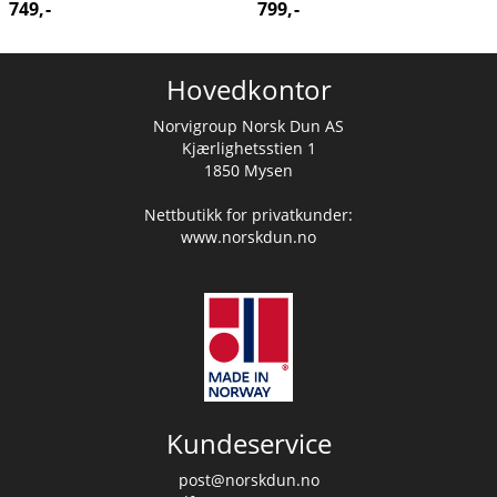
749,-
799,-
Hovedkontor
Norvigroup Norsk Dun AS
Kjærlighetsstien 1
1850 Mysen
Nettbutikk for privatkunder:
www.norskdun.no
Kundeservice
post@norskdun.no