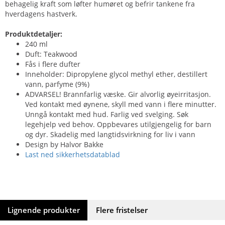
behagelig kraft som løfter humøret og befrir tankene fra
hverdagens hastverk.
Produktdetaljer:
240 ml
Duft: Teakwood
Fås i flere dufter
Inneholder: Dipropylene glycol methyl ether, destillert
vann, parfyme (9%)
ADVARSEL! Brannfarlig væske. Gir alvorlig øyeirritasjon.
Ved kontakt med øynene, skyll med vann i flere minutter.
Unngå kontakt med hud. Farlig ved svelging. Søk
legehjelp ved behov. Oppbevares utilgjengelig for barn
og dyr. Skadelig med langtidsvirkning for liv i vann
Design by Halvor Bakke
Last ned sikkerhetsdatablad
Lignende produkter
Flere fristelser