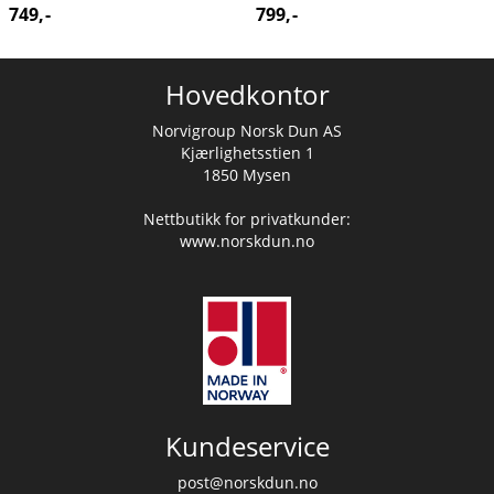
749,-
799,-
Hovedkontor
Norvigroup Norsk Dun AS
Kjærlighetsstien 1
1850 Mysen
Nettbutikk for privatkunder:
www.norskdun.no
Kundeservice
post@norskdun.no