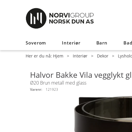
Soverom
Interiør
Barn
Ba
Her er du nå:
Hjem
>
Interiør
>
Dekor
>
Lyshol
Halvor Bakke Vila vegglykt gl
Ø20 Brun metall med glass
Varenr:
121923