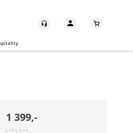
Logg inn
pitality
1 399,-