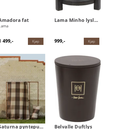
Amadora fat
Lama Minho lyslykt
Lama
1 499,-
999,-
Kjøp
Kjøp
Saturna pynteputetrekk
Belvalle Duftlys