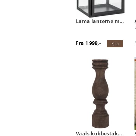
Lama lanterne metall
Fra 1 999,-
Kjøp
Vaals kubbestake i tre