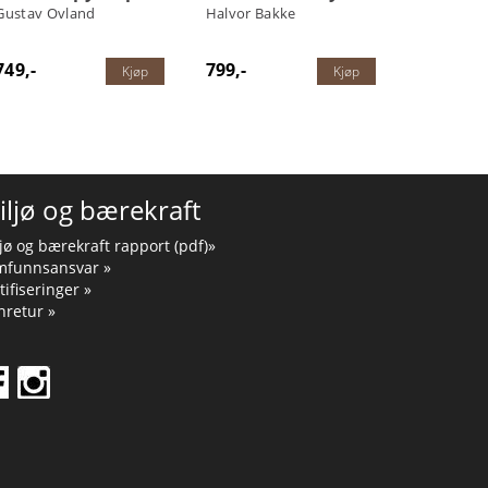
Gustav Ovland
Halvor Bakke
749,-
799,-
Kjøp
Kjøp
iljø og bærekraft
jø og bærekraft rapport (pdf)»
mfunnsansvar »
tifiseringer »
retur »