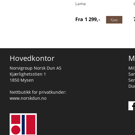
Lama
Fra 1 299,-
Kjøp
Hovedkontor
M
Norvigroup Norsk Dun AS
Mil
Kjærlighetsstien 1
Sa
1850 Mysen
Ser
Dun
Nettbutikk for privatkunder:
www.norskdun.no