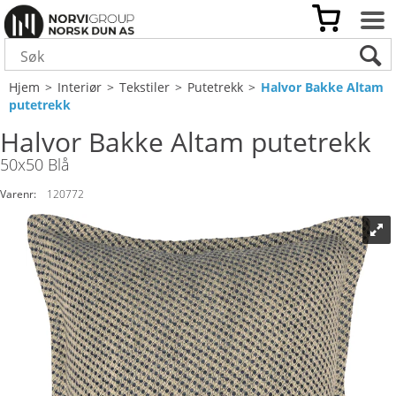
Hjem
>
Interiør
>
Tekstiler
>
Putetrekk
>
Halvor Bakke Altam
putetrekk
Halvor Bakke Altam putetrekk
50x50 Blå
Varenr:
120772