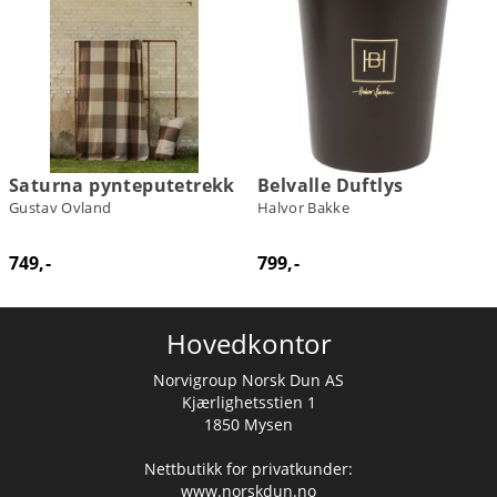
Saturna pynteputetrekk
Belvalle Duftlys
Gustav Ovland
Halvor Bakke
749,-
799,-
Hovedkontor
Norvigroup Norsk Dun AS
Kjærlighetsstien 1
1850 Mysen
Nettbutikk for privatkunder:
www.norskdun.no