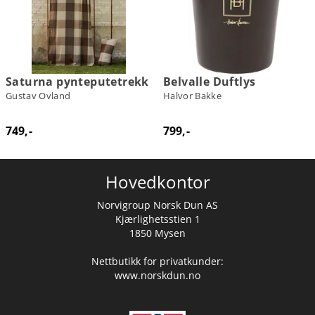
Saturna pynteputetrekk
Belvalle Duftlys
Gustav Ovland
Halvor Bakke
749,-
799,-
Hovedkontor
Norvigroup Norsk Dun AS
Kjærlighetsstien 1
1850 Mysen
Nettbutikk for privatkunder:
www.norskdun.no