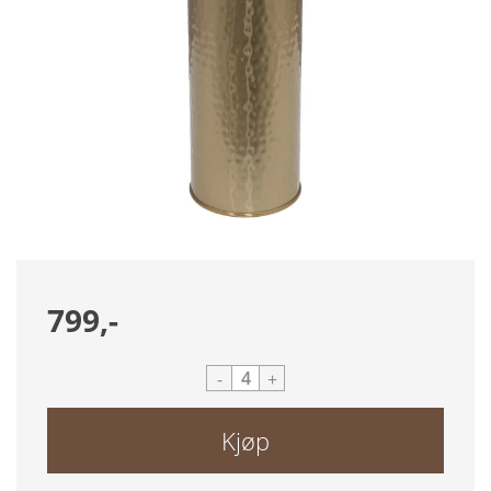
799,-
-
+
Kjøp