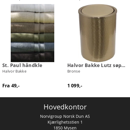
St. Paul håndkle
Halvor Bakke Lutz søppelbøtte
Halvor Bakke
Bronse
Fra 49,-
1 099,-
Hovedkontor
Norvigroup Norsk Dun AS
Kjærlighetsstien 1
1850 Mysen