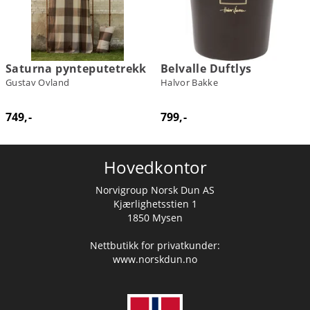
Saturna pynteputetrekk
Belvalle Duftlys
Gustav Ovland
Halvor Bakke
749,-
799,-
Hovedkontor
Norvigroup Norsk Dun AS
Kjærlighetsstien 1
1850 Mysen
Nettbutikk for privatkunder:
www.norskdun.no