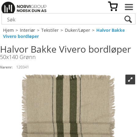
Hjem
>
Interiør
>
Tekstiler
>
Duker/Løper
>
Halvor Bakke
Vivero bordløper
Halvor Bakke Vivero bordløper
50x140 Grønn
Varenr:
120341