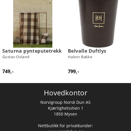
Saturna pynteputetrekk
Belvalle Duftlys
Gustav Ovland
Halvor Bakke
749,-
799,-
Hovedkontor
Norvigroup Norsk Dun AS
Kjærlighetsstien 1
1850 Mysen
Nettbutikk for privatkunder: