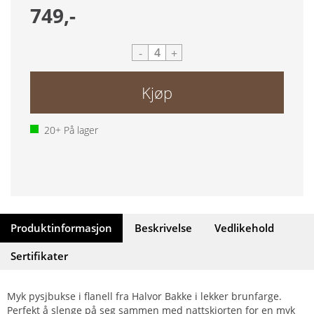
749,-
-
+
Kjøp
20+
På lager
Produktinformasjon
Beskrivelse
Vedlikehold
Sertifikater
Myk pysjbukse i flanell fra Halvor Bakke i lekker brunfarge.
Perfekt å slenge på seg sammen med nattskjorten for en myk