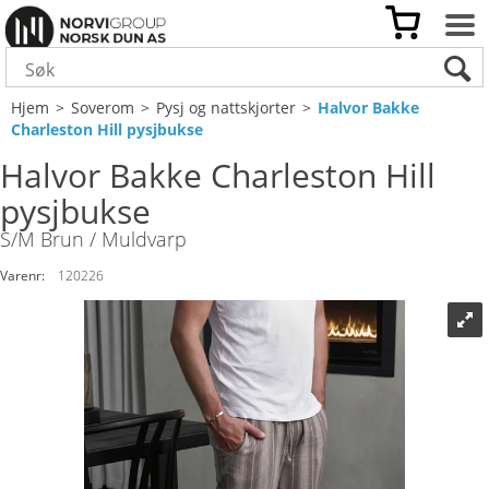
Hjem
>
Soverom
>
Pysj og nattskjorter
>
Halvor Bakke
Charleston Hill pysjbukse
Halvor Bakke Charleston Hill
pysjbukse
S/M Brun / Muldvarp
Varenr:
120226