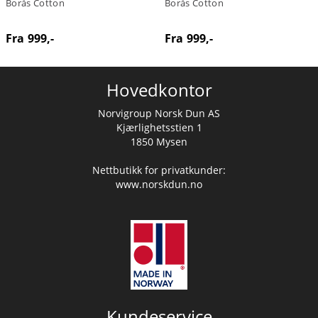
Borås Cotton
Borås Cotton
Fra 999,-
Fra 999,-
Hovedkontor
Norvigroup Norsk Dun AS
Kjærlighetsstien 1
1850 Mysen
Nettbutikk for privatkunder:
www.norskdun.no
Kundeservice