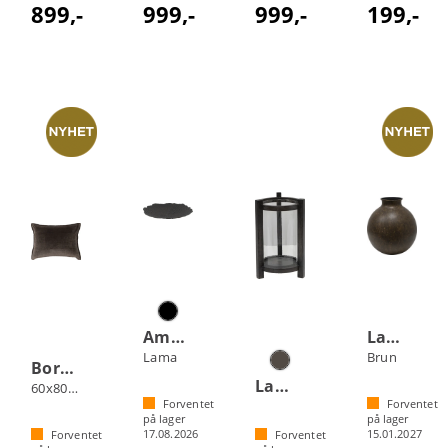
899,-
999,-
999,-
199,-
Amadora fat
Lama Ovar vase
Lama
Brun
Borås Cotton Noor putetrekk
Lama Minho lyslykt
60x80 Brun
Forventet
Forventet
på lager
på lager
17.08.2026
15.01.2027
Forventet
Forventet