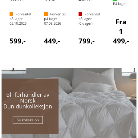
På lager
Forventet
Forventet
Forventet
på lager
på lager
på lager
Fra
05.10.2026
07.09.2026
(
0
dager)
1
599,-
449,-
799,-
499,-
Bli forhandler av
Norsk
Dun dunkolleksjon
Se kolleksjon