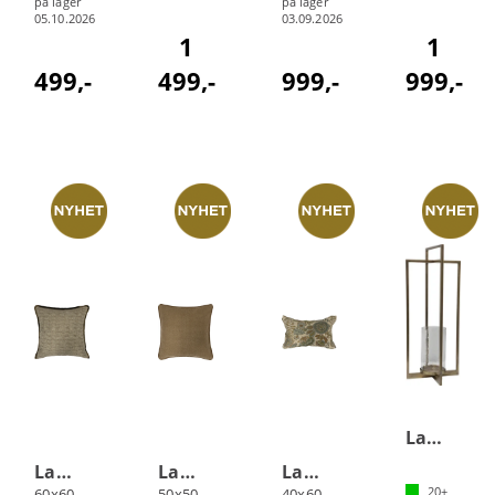
på lager
på lager
05.10.2026
03.09.2026
1
1
499,-
499,-
999,-
999,-
Lama Peneda lyslykt
Lama Porto putetrekk
Lama Beja putetrekk
Lama Evora putetrekk
20+
60x60 Brun
50x50 Kamel
40x60 Petrol