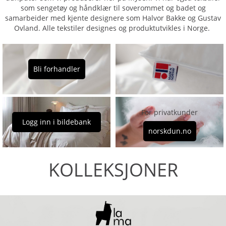
som sengetøy og håndklær til soverommet og badet og
samarbeider med kjente designere som Halvor Bakke og Gustav
Ovland. Alle tekstiler designes og produktutvikles i Norge.
Bli forhandler
For privatkunder
Logg inn i bildebank
norskdun.no
KOLLEKSJONER