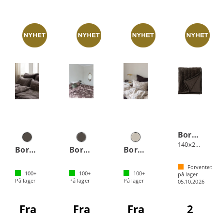
Borås Cotton Noor sengeteppe
140x260 Brun
Borås Cotton Billie sengesett
Borås Cotton Oline sengesett
Borås Cotton Embla sengesett
Forventet
100+
100+
100+
på lager
På lager
På lager
På lager
05.10.2026
Fra
Fra
Fra
2