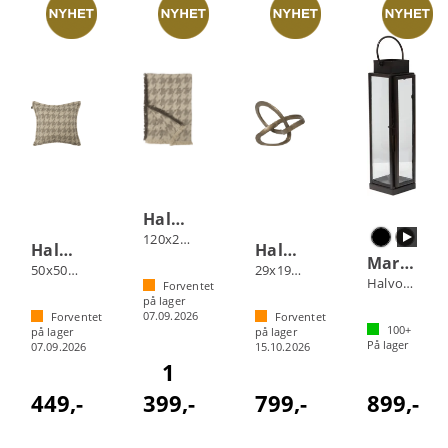
Halvor Bakke Zayla pledd
120x200 Beige
Halvor Bakke Zayla putetrekk
Halvor Bakke Blommenholm skulptur
Marmi lanterne innendørs
50x50 Beige
29x19x30 Messing
Halvor Bakke
Forventet
på lager
07.09.2026
Forventet
Forventet
100+
på lager
på lager
På lager
07.09.2026
15.10.2026
1
449,-
399,-
799,-
899,-