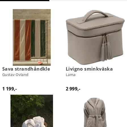
Sava strandhåndkle
Livigno sminkväska
Gustav Ovland
Lama
1 199,-
2 999,-