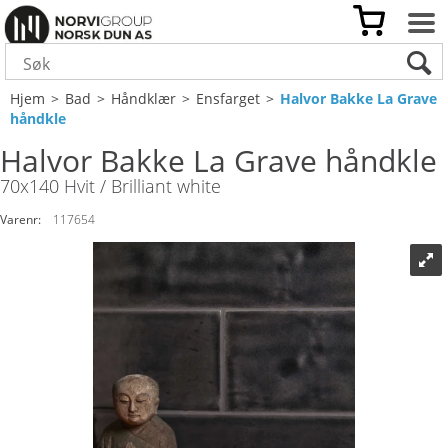
Hjem
>
Bad
>
Håndklær
>
Ensfarget
>
Halvor Bakke La Grave
håndkle
Halvor Bakke La Grave håndkle
70x140 Hvit / Brilliant white
Varenr:
117654