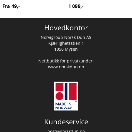
Fra 49,-
1 099,-
Hovedkontor
Norvigroup Norsk Dun AS
Kjærlighetsstien 1
1850 Mysen
Nettbutikk for privatkunder:
www.norskdun.no
Kundeservice
post@norskdun.no