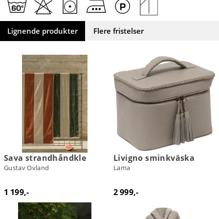
Lignende produkter
Flere fristelser
Sava strandhåndkle
Livigno sminkväska
Gustav Ovland
Lama
1 199,-
2 999,-