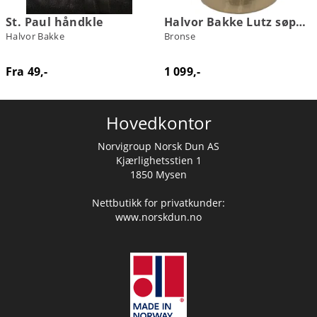
St. Paul håndkle
Halvor Bakke Lutz søppelbøtte
Halvor Bakke
Bronse
Fra 49,-
1 099,-
Hovedkontor
Norvigroup Norsk Dun AS
Kjærlighetsstien 1
1850 Mysen
Nettbutikk for privatkunder:
www.norskdun.no