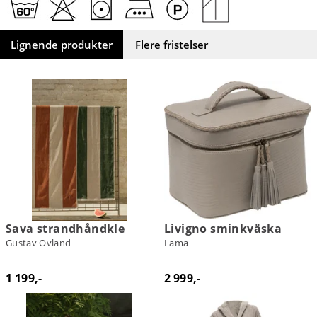
Lignende produkter
Flere fristelser
Sava strandhåndkle
Livigno sminkväska
Gustav Ovland
Lama
1 199,-
2 999,-