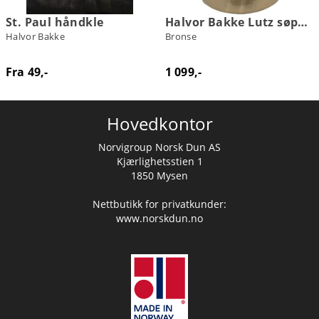
St. Paul håndkle
Halvor Bakke Lutz søppelbøtte
Halvor Bakke
Bronse
Fra 49,-
1 099,-
Hovedkontor
Norvigroup Norsk Dun AS
Kjærlighetsstien 1
1850 Mysen
Nettbutikk for privatkunder:
www.norskdun.no