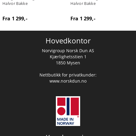
Halvor Bakke
Halvor Bakke
Fra 1 299,-
Fra 1 299,-
Hovedkontor
Norvigroup Norsk Dun AS
Kjærlighetsstien 1
1850 Mysen
Nettbutikk for privatkunder:
www.norskdun.no