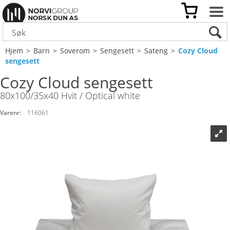
Hjem
>
Barn
>
Soverom
>
Sengesett
>
Sateng
>
Cozy Cloud
sengesett
Cozy Cloud sengesett
80x100/35x40 Hvit / Optical white
Varenr:
116061