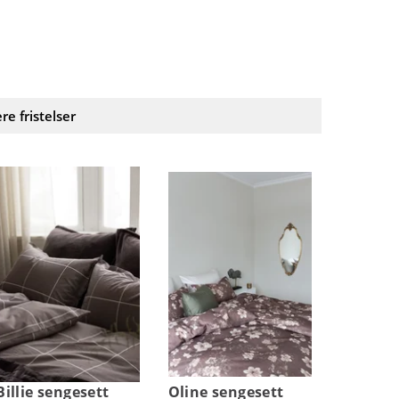
ere fristelser
Billie sengesett
Oline sengesett