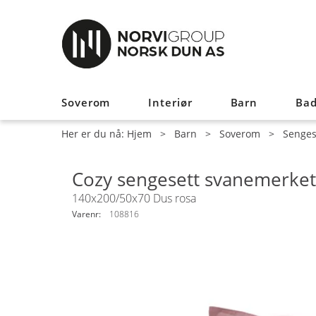
Soverom
Interiør
Barn
Ba
Her er du nå:
Hjem
>
Barn
>
Soverom
>
Senges
Cozy sengesett svanemerket
140x200/50x70 Dus rosa
Varenr:
108816