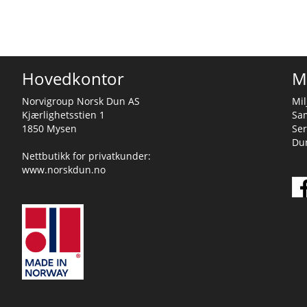
Hovedkontor
M
Norvigroup Norsk Dun AS
Mil
Kjærlighetsstien 1
Sa
1850 Mysen
Ser
Dun
Nettbutikk for privatkunder:
www.norskdun.no