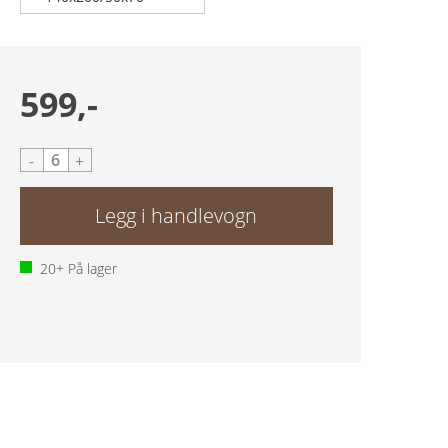
599,-
-
+
20+
På lager