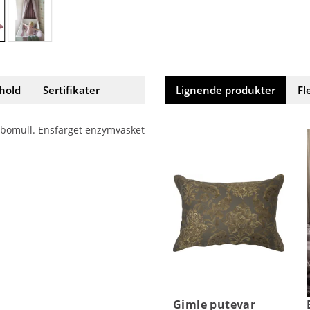
hold
Sertifikater
Lignende produkter
Fl
k bomull. Ensfarget enzymvasket
Gimle putevar