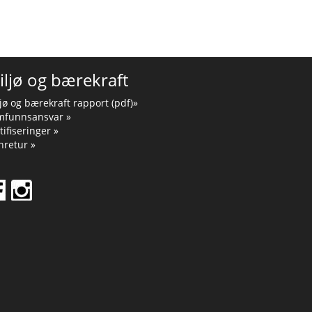
iljø og bærekraft
jø og bærekraft rapport (pdf)»
mfunnsansvar »
tifiseringer »
retur »