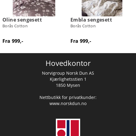
Oline sengesett
Embla sengesett
Borås Cotton
Borås Cotton
Fra 999,-
Fra 999,-
Hovedkontor
Norvigroup Norsk Dun AS
Kjærlighetsstien 1
1850 Mysen
Nettbutikk for privatkunder:
www.norskdun.no