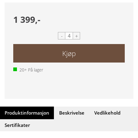
1 399,-
-
+
Kjøp
20+
På lager
Produktinformasjon
Beskrivelse
Vedlikehold
Sertifikater