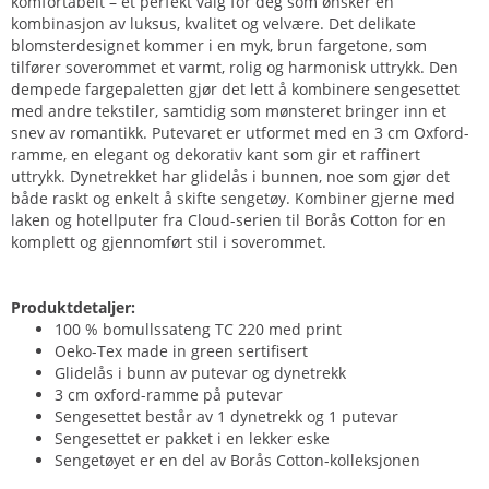
komfortabelt – et perfekt valg for deg som ønsker en
kombinasjon av luksus, kvalitet og velvære. Det delikate
blomsterdesignet kommer i en myk, brun fargetone, som
tilfører soverommet et varmt, rolig og harmonisk uttrykk. Den
dempede fargepaletten gjør det lett å kombinere sengesettet
med andre tekstiler, samtidig som mønsteret bringer inn et
snev av romantikk. Putevaret er utformet med en 3 cm Oxford-
ramme, en elegant og dekorativ kant som gir et raffinert
uttrykk. Dynetrekket har glidelås i bunnen, noe som gjør det
både raskt og enkelt å skifte sengetøy. Kombiner gjerne med
laken og hotellputer fra Cloud-serien til Borås Cotton for en
komplett og gjennomført stil i soverommet.
Produktdetaljer:
100 % bomullssateng TC 220 med print
Oeko-Tex made in green sertifisert
Glidelås i bunn av putevar og dynetrekk
3 cm oxford-ramme på putevar
Sengesettet består av 1 dynetrekk og 1 putevar
Sengesettet er pakket i en lekker eske
Sengetøyet er en del av Borås Cotton-kolleksjonen