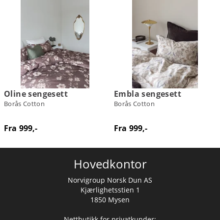
Oline sengesett
Embla sengesett
Borås Cotton
Borås Cotton
Fra 999,-
Fra 999,-
Hovedkontor
Norvigroup Norsk Dun AS
Kjærlighetsstien 1
1850 Mysen
Nettbutikk for privatkunder: