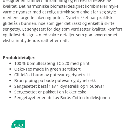
designet en raffinert innramming og en ekstra følelse av
kvalitet. Det harmoniske blomsterdesignet kombinerer myke,
varme nyanser med et rolig uttrykk som enkelt lar seg style
med ensfargede laken og puter. Dynetrekket har praktisk
glidelås i bunnen, noe som gjør det raskt og enkelt å skifte
sengetøy. Et sengesett for deg som verdsetter kvalitet, komfort
og tidløst design – med vakre detaljer som gjør soverommet
ekstra innbydende, natt etter natt.
Produktdetaljer:
100 % bomullssateng TC 220 med print
Oeko-Tex made in green sertifisert
Glidelås i bunn av putevar og dynetrekk
Brun piping på både putevar og dynetrekk
Sengesettet består av 1 dynetrekk og 1 putevar
Sengesettet er pakket i en lekker eske
Sengetøyet er en del av Borås Cotton-kolleksjonen