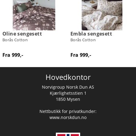
Oline sengesett
Embla sengesett
Borås Cotton
Borås Cotton
Fra 999,-
Fra 999,-
Hovedkontor
Norvigroup Norsk Dun AS
Kjærlighetsstien 1
1850 Mysen
Nettbutikk for privatkunder:
www.norskdun.no