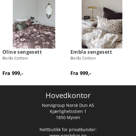
Oline sengesett
Embla sengesett
Borås Cotton
Borås Cotton
Fra 999,-
Fra 999,-
Hovedkontor
Norvigroup Norsk Dun AS
Kjærlighetsstien 1
1850 Mysen
Nettbutikk for privatkunder:
www.norskdun.no